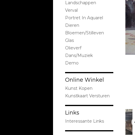
Landschappen
Verval
Portret In Aquarel
Dieren
Bloemen/stilleven
Glas
Olieverf
Dans/Muziek
Demo
Online Winkel
Kunst Kopen
Kunstkaart Versturen
Links
Interessante Links