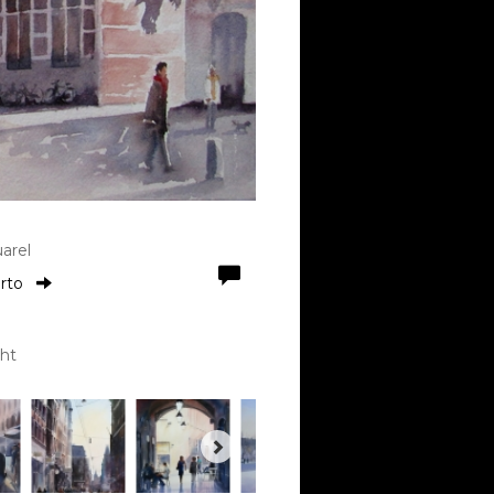
arel
orto
ht