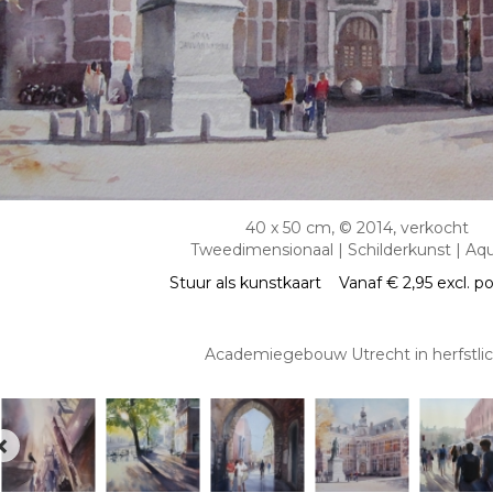
40 x 50 cm, © 2014, verkocht
Tweedimensionaal | Schilderkunst | Aqu
Stuur als kunstkaart
Vanaf € 2,95 excl. p
Academiegebouw Utrecht in herfstlic