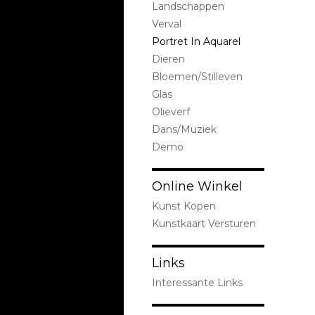
Landschappen
Verval
Portret In Aquarel
Dieren
Bloemen/stilleven
Glas
Olieverf
Dans/Muziek
Demo
Online Winkel
Kunst Kopen
Kunstkaart Versturen
Links
Interessante Links