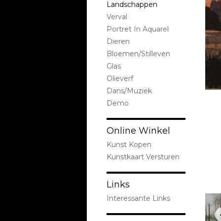
Landschappen
Verval
Portret In Aquarel
Dieren
Bloemen/stilleven
Glas
Olieverf
Dans/Muziek
Demo
Online Winkel
Kunst Kopen
Kunstkaart Versturen
Links
Interessante Links