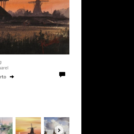
g
arel
orto