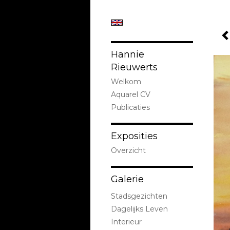
Hannie
Rieuwerts
Welkom
Aquarel CV
Publicaties
Exposities
Overzicht
Galerie
Stadsgezichten
Dagelijks Leven
Interieur