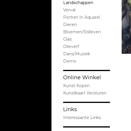
Landschappen
Verval
Portret In Aquarel
Dieren
Bloemen/stilleven
Glas
Olieverf
Dans/Muziek
Demo
Online Winkel
Kunst Kopen
Kunstkaart Versturen
Links
Interessante Links