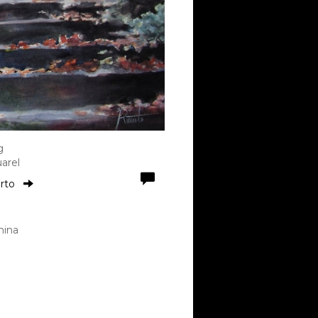
g
arel
orto
hina